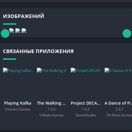
ИЗОБРАЖЕНИЙ
СВЯЗАННЫЕ ПРИЛОЖЕНИЯ
Playing Kafka
The Walking Dead: The Final Season
Project DECAY — Bodycam FPS
A Dance of
Charles Games
1.0.3
1.4.2
2.3.7
Telltale Games
GameStudio
7th Beat Game