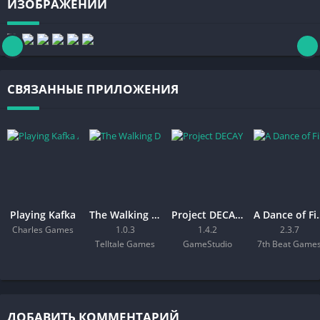
ИЗОБРАЖЕНИЙ
СВЯЗАННЫЕ ПРИЛОЖЕНИЯ
Playing Kafka
The Walking Dead: The Final Season
Project DECAY — Bodycam FPS
A Dance of
Charles Games
1.0.3
1.4.2
2.3.7
Telltale Games
GameStudio
7th Beat Game
ДОБАВИТЬ КОММЕНТАРИЙ